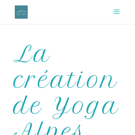
La
création
de Yoga
Alpes