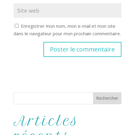
Enregistrer mon nom, mon e-mail et mon site
dans le navigateur pour mon prochain commentaire.
A
l
t
e
r
n
a
t
Articles
i
v